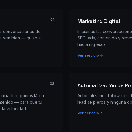
0
1
Marketing Digital
us conversaciones de
Iniciamos las conversacione
e ven bien — guían al
SEO, ads, contenido y redes
hacia ingresos.
Ver servicio
0
3
Automatización de Pr
encia. Integramos IA en
Automatizamos follow-ups, f
ontenido — para que tu
lead se pierda y ninguna op
 la velocidad.
Ver servicio